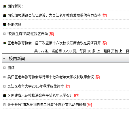
图片新闻：
切实加强通讯员队伍建设，为吴江老年教育发展提供有力支持
[荐]
各地信息
“晚霞生辉”活动在我区启动
[荐]
区老年教育协会二届三次暨第十六次校长联席会议在吴江召开
[荐]
共 379条，当前第 35/38 页，每页 10 条
上一翻页
页首
上一
校内新闻
测试
吴江区老年教育协会举行第十七次老年大学校长联席会议
[荐]
吴江区老年大学2015年秋季招生简章
[荐]
区创建省示范校推进会在平望老年大学召开
[荐]
关于开展“浦发杯我的陈年旧事”主题征文活动的通知
[荐]