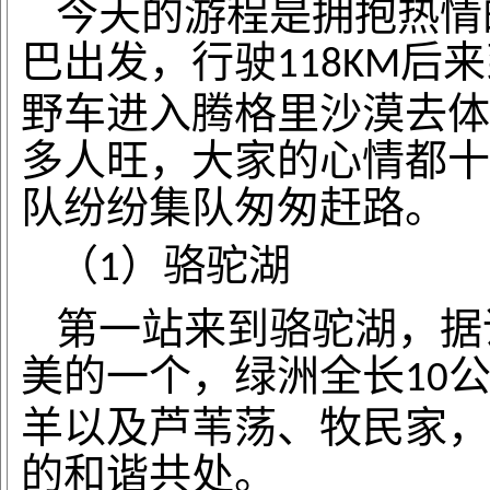
今天的游程是拥抱热情
巴出发，行驶
后来
118KM
野车进入腾格里沙漠去体
多人旺，大家的心情都十
队纷纷集队匆匆赶路。
（
）骆驼湖
1
第一站来到骆驼湖，据
美的一个，绿洲全长
10
羊以及芦苇荡、牧民家，
的和谐共处。