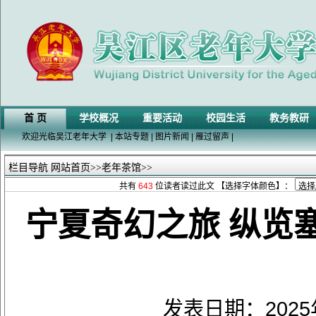
首 页
学校概况
重要活动
校园生活
教务教研
欢迎光临吴江老年大学
|
本站专题
|
图片新闻
|
雁过留声
|
栏目导航
网站首页
>>
老年茶馆
>>
共有
643
位读者读过此文 【选择字体颜色】：
宁夏奇幻之旅 纵览
发表日期：202