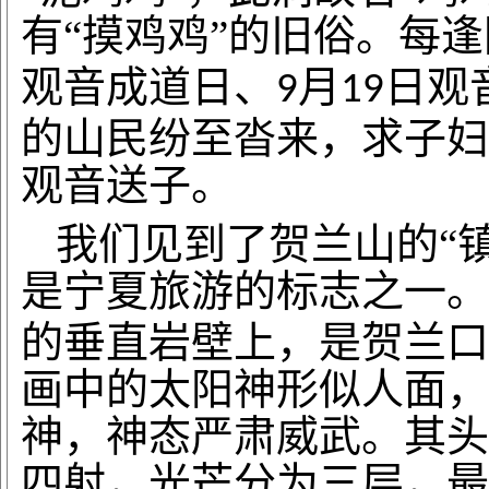
有“摸鸡鸡”的旧俗。每
观音成道日、
月
日观
9
19
的山民纷至沓来，求子妇
观音送子。
我们见到了贺兰山的
“
是宁夏旅游的标志之一。
的垂直岩壁上，是贺兰口
画中的太阳神形似人面，
神，神态严肃威武。其头
四射，光芒分为三层，最