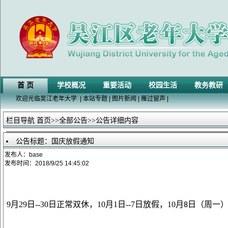
首 页
学校概况
重要活动
校园生活
教务教研
欢迎光临吴江老年大学
|
本站专题
|
图片新闻
|
雁过留声
|
栏目导航
首页
>>
全部公告
>>公告详细内容
公告标题：国庆放假通知
发布人：base
发布时间：2018/9/25 14:45:02
9月29日--30日正常双休，10月1日--7
日放假，
10
月
日（周一
8